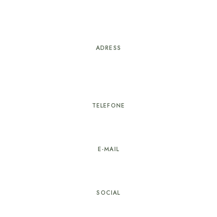
ADRESS
Rua Proença-a-Nova nº25
6100-751 Sertã
TELEFONE
274 603 584
E-MAIL
geral@hotellarverde.pt
SOCIAL